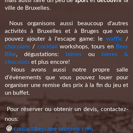
mais aussi faire un peu de
sport
et
découvrir
la
ville de Bruxelles.
Nous organisons aussi beaucoup d'autres
activités à Bruxelles et à Bruges que vous
pouvez ajouter à l'escape game: le
waffle
/
chocolate
/
cocktail
workshops, tours en
Beer
Bike
, dégustations:
bières
ou
bières &
chocolats
et plus encore!
Nous avons aussi notre propre salle
d'évènements que vous pouvez louer pour
organiser une remise des prix à la fin du jeu et
un buffet.
Pour réserver ou obtenir un devis, contactez-
nous:
contact@escape-brussels.com